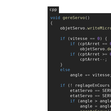
void
gereServo
(
)
{
    objetServo
.
writeMicr
if
(
vitesse 
==
0
)
{
if
(
cptArret 
==
            objetServo
.
d
if
(
cptArret 
>=
            cptArret
--
;
}
else
        angle 
+=
 vitesse
if
(
!
 reglageEnCours
        etatServo 
==
 SER
        etatServo 
==
 SER
if
(
angle 
>
 angl
            angle 
=
 angl