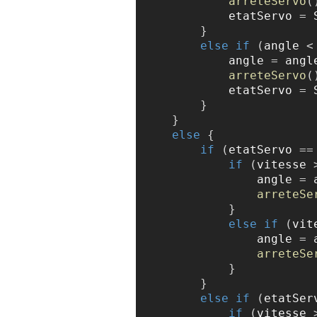
arreteServo
(
            etatServo 
=
 
}
else
if
(
angle 
<
            angle 
=
 angl
arreteServo
(
            etatServo 
=
 
}
}
else
{
if
(
etatServo 
==
if
(
vitesse 
                angle 
=
 
arreteSe
}
else
if
(
vit
                angle 
=
 
arreteSe
}
}
else
if
(
etatSer
if
(
vitesse 