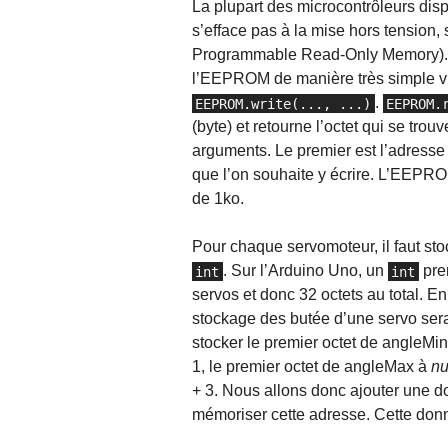
La plupart des microcontrôleurs dis
s’efface pas à la mise hors tension
Programmable Read-Only Memory). La 
l’EEPROM de manière très simple vi
.
EEPROM.write(..., ...)
EEPROM.
(byte) et retourne l’octet qui se trou
arguments. Le premier est l’adresse d
que l’on souhaite y écrire. L’EEPR
de 1ko.
Pour chaque servomoteur, il faut st
. Sur l’Arduino Uno, un
pren
int
int
servos et donc 32 octets au total. 
stockage des butée d’une servo se
stocker le premier octet de angleMi
1, le premier octet de angleMax à
nu
+ 3. Nous allons donc ajouter une 
mémoriser cette adresse. Cette donné