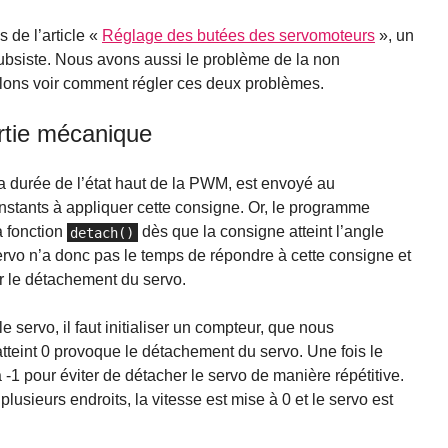
de l’article «
Réglage des butées des servomoteurs
», un
subsiste. Nous avons aussi le problème de la non
lons voir comment régler ces deux problèmes.
ertie mécanique
la durée de l’état haut de la PWM, est envoyé au
instants à appliquer cette consigne. Or, le programme
a fonction
dès que la consigne atteint l’angle
detach()
vo n’a donc pas le temps de répondre à cette consigne et
rer le détachement du servo.
 servo, il faut initialiser un compteur, que nous
 atteint 0 provoque le détachement du servo. Une fois le
 -1 pour éviter de détacher le servo de manière répétitive.
plusieurs endroits, la vitesse est mise à 0 et le servo est