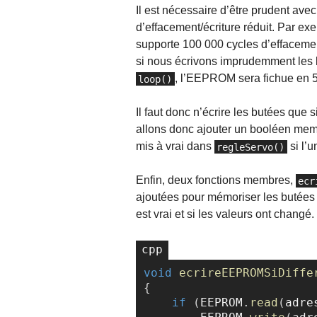
Il est nécessaire d’être prudent av
d’effacement/écriture réduit. Par e
supporte 100 000 cycles d’effacemen
si nous écrivons imprudemment le
, l’EEPROM sera fichue en 
loop()
Il faut donc n’écrire les butées que 
allons donc ajouter un booléen mem
mis à vrai dans
si l’
regleServo()
Enfin, deux fonctions membres,
ecr
ajoutées pour mémoriser les butées 
est vrai et si les valeurs ont changé.
void
ecrireEEPROMSiDiffe
{
if
(
EEPROM
.
read
(
adre