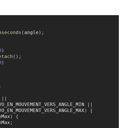
Copier
oseconds
(
angle
)
;
0
)
etach
(
)
;
0
)
;
 
||
VO_EN_MOUVEMENT_VERS_ANGLE_MIN 
||
VO_EN_MOUVEMENT_VERS_ANGLE_MAX
)
{
eMax
)
{
eMax
;