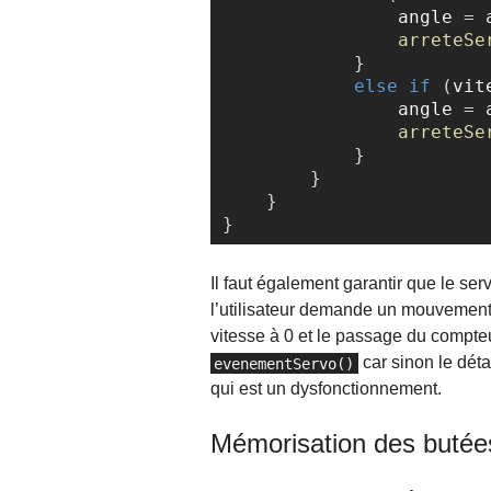
                angle 
=
 
arreteSe
}
else
if
(
vit
                angle 
=
 
arreteSe
}
}
}
}
Il faut également garantir que le se
l’utilisateur demande un mouvement 
vitesse à 0 et le passage du compteu
car sinon le dét
evenementServo()
qui est un dysfonctionnement.
Mémorisation des butée