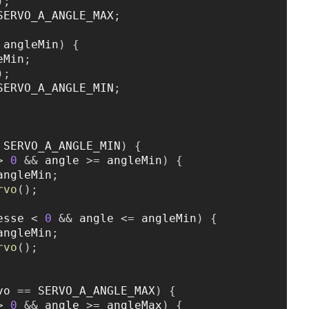
)
;
SERVO_A_ANGLE_MAX
;
 angleMin
)
{
eMin
;
)
;
SERVO_A_ANGLE_MIN
;
 SERVO_A_ANGLE_MIN
)
{
>
0
&&
 angle 
>=
 angleMin
)
{
angleMin
;
rvo
(
)
;
esse 
<
0
&&
 angle 
<=
 angleMin
)
{
angleMin
;
rvo
(
)
;
vo 
==
 SERVO_A_ANGLE_MAX
)
{
>
0
&&
 angle 
>=
 angleMax
)
{