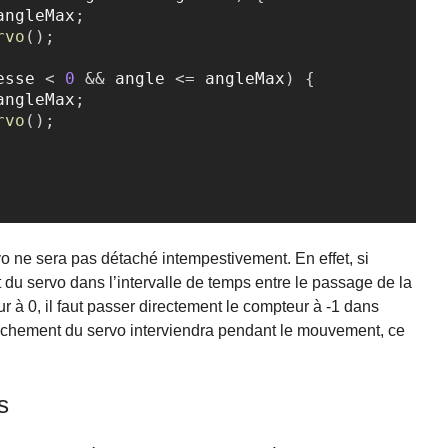
angleMax
;
rvo
(
)
;
esse 
<
0
&&
 angle 
<=
 angleMax
)
{
angleMax
;
rvo
(
)
;
rvo ne sera pas détaché intempestivement. En effet, si
du servo dans l’intervalle de temps entre le passage de la
r à 0, il faut passer directement le compteur à -1 dans
achement du servo interviendra pendant le mouvement, ce
s