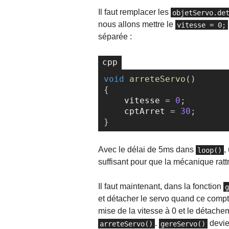
Il faut remplacer les
objetServo.de
nous allons mettre le
vitesse = 0;
séparée :
void
arreteServo
(
)
{
    vitesse 
=
0
;
    cptArret 
=
30
;
}
Avec le délai de 5ms dans
,
loop()
suffisant pour que la mécanique ratt
Il faut maintenant, dans la fonction
et détacher le servo quand ce compt
mise de la vitesse à 0 et le détache
.
devie
arreteServo()
gereServo()