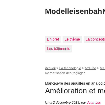
Modelleisenbah
En bref
Le thème
La concept
Les bâtiments
Accueil
>
La technologie
>
Arduino
>
Man
mémorisation des réglages
Manœuvre des aiguilles en analogi
Amélioration et m
lundi 2 décembre 2013
,
par
Jean-Luc