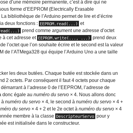
pose d’une mémoire permanente, c’est à dire qui ne
, sous forme d’EEPROM (Electrically Erasable
bibliothèque de l’Arduino permet de lire et d’écrire
a deux fonctions :
et
EEPROM.read(...)
prend comme argument une adresse d’octet
read(...)
ve à cet adresse et
prend deux
EEPROM.write(..., ...)
e l’octet que l’on souhaite écrire et le second est la valeur
OM de l’ATMega328 qui équipe l’Arduino Uno a une taille
ocker les deux butées. Chaque butée est stockée dans un
d 2 octets. Par conséquent il faut 4 octets pour chaque
En démarrant à l’adresse 0 de l’EEPROM, l’adresse de
ra donc égale au
numéro du servo
× 4. Nous allons donc
n à
numéro du servo
× 4, le second à
numéro du servo
× 4 +
méro du servo
× 4 + 2 et le 2e octet à
numéro du servo
× 4
donnée membre à la classe
pour y
DescripteurServo
e est initialisée dans le constructeur.