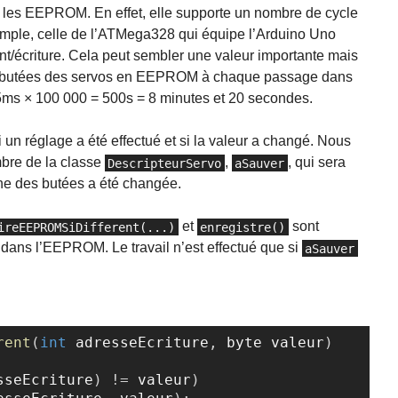
ec les EEPROM. En effet, elle supporte un nombre de cycle
xemple, celle de l’ATMega328 qui équipe l’Arduino Uno
t/écriture. Cela peut sembler une valeur importante mais
s butées des servos en EEPROM à chaque passage dans
5ms × 100 000 = 500s = 8 minutes et 20 secondes.
si un réglage a été effectué et si la valeur a changé. Nous
bre de la classe
,
, qui sera
DescripteurServo
aSauver
une des butées a été changée.
et
sont
ireEEPROMSiDifferent(...)
enregistre()
dans l’EEPROM. Le travail n’est effectué que si
aSauver
rent
(
int
 adresseEcriture
,
 byte valeur
)
Copier
sseEcriture
)
!=
 valeur
)