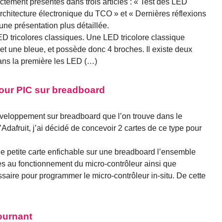
tement présentés dans trois articles : « Test des LED
hitecture électronique du TCO » et « Dernières réflexions
une présentation plus détaillée.
ED tricolores classiques. Une LED tricolore classique
et une bleue, et possède donc 4 broches. Il existe deux
ans la première les LED (…)
our PIC sur breadboard
développement sur breadboard que l’on trouve dans le
dafruit, j’ai décidé de concevoir 2 cartes de ce type pour
ne petite carte enfichable sur une breadboard l’ensemble
 au fonctionnement du micro-contrôleur ainsi que
ssaire pour programmer le micro-contrôleur in-situ. De cette
ournant