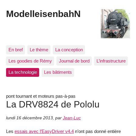
ModelleisenbahN
En bref
Le thème
La conception
Les goodies de Rémy
Journal de bord
L’infrastructure
La technologie
Les bâtiments
pont tournant et moteurs pas-à-pas
La DRV8824 de Pololu
lundi 16 décembre 2013
,
par
Jean-Luc
Les
essais avec l’EasyDriver v4.4
n’ont pas donné entière