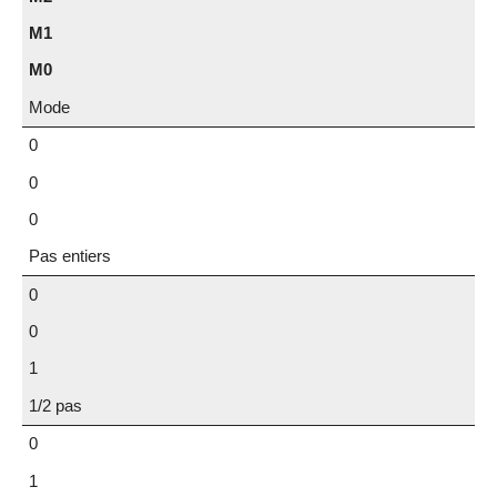
M1
M0
Mode
0
0
0
Pas entiers
0
0
1
1/2 pas
0
1