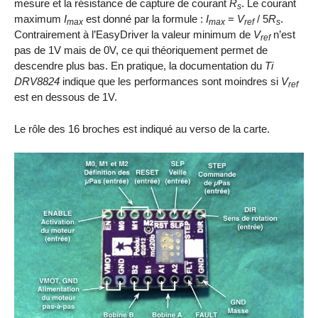
mesure et la résistance de capture de courant
R
. Le courant
s
maximum
I
est donné par la formule :
I
=
V
/ 5
R
.
max
max
ref
s
Contrairement à l’EasyDriver la valeur minimum de
V
n’est
ref
pas de 1V mais de 0V, ce qui théoriquement permet de
descendre plus bas. En pratique, la documentation du
Ti
DRV8824
indique que les performances sont moindres si
V
ref
est en dessous de 1V.
Le rôle des 16 broches est indiqué au verso de la carte.