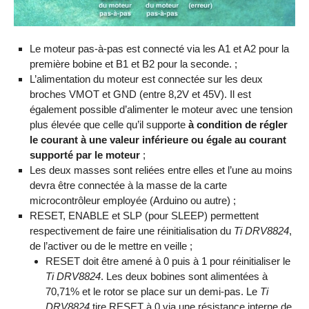
Le moteur pas-à-pas est connecté via les A1 et A2 pour la
première bobine et B1 et B2 pour la seconde. ;
L’alimentation du moteur est connectée sur les deux
broches VMOT et GND (entre 8,2V et 45V). Il est
également possible d’alimenter le moteur avec une tension
plus élevée que celle qu’il supporte
à condition de régler
le courant à une valeur inférieure ou égale au courant
supporté par le moteur
;
Les deux masses sont reliées entre elles et l’une au moins
devra être connectée à la masse de la carte
microcontrôleur employée (Arduino ou autre) ;
RESET, ENABLE et SLP (pour SLEEP) permettent
respectivement de faire une réinitialisation du
Ti DRV8824
,
de l’activer ou de le mettre en veille ;
RESET doit être amené à 0 puis à 1 pour réinitialiser le
Ti DRV8824
. Les deux bobines sont alimentées à
70,71% et le rotor se place sur un demi-pas. Le
Ti
DRV8824
tire RESET à 0 via une résistance interne de