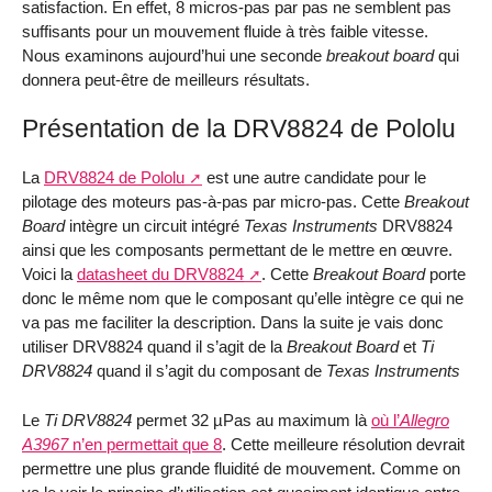
satisfaction. En effet, 8 micros-pas par pas ne semblent pas
suffisants pour un mouvement fluide à très faible vitesse.
Nous examinons aujourd’hui une seconde
breakout board
qui
donnera peut-être de meilleurs résultats.
Présentation de la DRV8824 de Pololu
La
DRV8824 de Pololu
est une autre candidate pour le
pilotage des moteurs pas-à-pas par micro-pas. Cette
Breakout
Board
intègre un circuit intégré
Texas Instruments
DRV8824
ainsi que les composants permettant de le mettre en œuvre.
Voici la
datasheet du DRV8824
. Cette
Breakout Board
porte
donc le même nom que le composant qu’elle intègre ce qui ne
va pas me faciliter la description. Dans la suite je vais donc
utiliser DRV8824 quand il s’agit de la
Breakout Board
et
Ti
DRV8824
quand il s’agit du composant de
Texas Instruments
Le
Ti DRV8824
permet 32 µPas au maximum là
où l’
Allegro
A3967
n’en permettait que 8
. Cette meilleure résolution devrait
permettre une plus grande fluidité de mouvement. Comme on