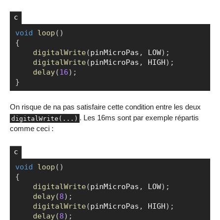
void
loop
(
)
Copier
{
digitalWrite
(
pinMicroPas
,
 LOW
)
;
digitalWrite
(
pinMicroPas
,
 HIGH
)
;
delay
(
16
)
;
}
On risque de na pas satisfaire cette condition entre les deux
. Les 16ms sont par exemple répartis
digitalWrite(...)
comme ceci :
void
loop
(
)
Copier
{
digitalWrite
(
pinMicroPas
,
 LOW
)
;
delay
(
8
)
;
digitalWrite
(
pinMicroPas
,
 HIGH
)
;
delay
(
8
)
;