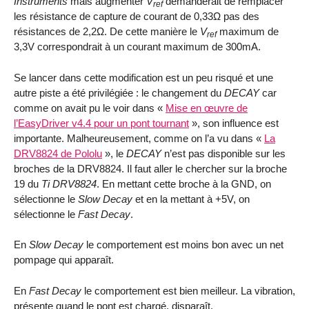
Instruments
mais augmenter
V
demanderait de remplacer
ref
les résistance de capture de courant de 0,33Ω pas des
résistances de 2,2Ω. De cette manière le
V
maximum de
ref
3,3V correspondrait à un courant maximum de 300mA.
Se lancer dans cette modification est un peu risqué et une
autre piste a été privilégiée : le changement du
DECAY
car
comme on avait pu le voir dans «
Mise en œuvre de
l’EasyDriver v4.4 pour un pont tournant
», son influence est
importante. Malheureusement, comme on l’a vu dans «
La
DRV8824 de Pololu
», le
DECAY
n’est pas disponible sur les
broches de la DRV8824. Il faut aller le chercher sur la broche
19 du
Ti DRV8824
. En mettant cette broche à la GND, on
sélectionne le
Slow Decay
et en la mettant à +5V, on
sélectionne le
Fast Decay
.
En
Slow Decay
le comportement est moins bon avec un net
pompage qui apparaît.
En
Fast Decay
le comportement est bien meilleur. La vibration,
présente quand le pont est chargé, disparaît.