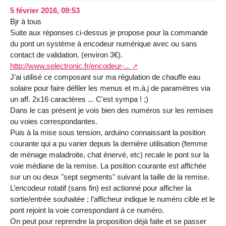
5 février 2016, 09:53
Bjr à tous
Suite aux réponses ci-dessus je propose pour la commande
du pont un système à encodeur numérique avec ou sans
contact de validation. (environ 3€).
http://www.selectronic.fr/encodeur-...
J’ai utilisé ce composant sur ma régulation de chauffe eau
solaire pour faire défiler les menus et m.à.j de paramètres via
un aff. 2x16 caractères ... C’est sympa ! ;)
Dans le cas présent je vois bien des numéros sur les remises
ou voies correspondantes.
Puis à la mise sous tension, arduino connaissant la position
courante qui a pu varier depuis la dernière utilisation (femme
de ménage maladroite, chat énervé, etc) recale le pont sur la
voie médiane de la remise. La position courante est affichée
sur un ou deux "sept segments" suivant la taille de la remise.
L’encodeur rotatif (sans fin) est actionné pour afficher la
sortie/entrée souhaitée ; l’afficheur indique le numéro cible et le
pont rejoint la voie correspondant à ce numéro.
On peut pour reprendre la proposition déjà faite et se passer