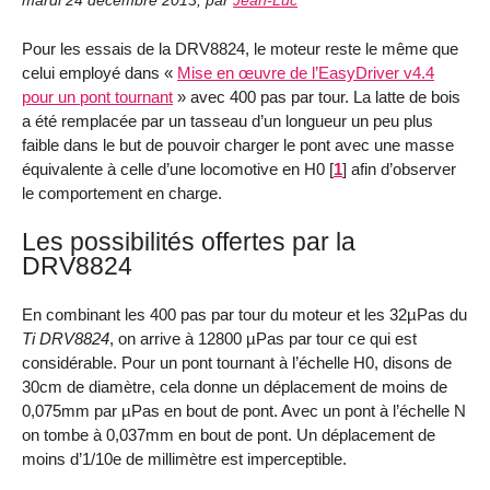
mardi 24 décembre 2013
,
par
Jean-Luc
Pour les essais de la DRV8824, le moteur reste le même que
celui employé dans «
Mise en œuvre de l’EasyDriver v4.4
pour un pont tournant
» avec 400 pas par tour. La latte de bois
a été remplacée par un tasseau d’un longueur un peu plus
faible dans le but de pouvoir charger le pont avec une masse
équivalente à celle d’une locomotive en H0
[
1
]
afin d’observer
le comportement en charge.
Les possibilités offertes par la
DRV8824
En combinant les 400 pas par tour du moteur et les 32µPas du
Ti DRV8824
, on arrive à 12800 µPas par tour ce qui est
considérable. Pour un pont tournant à l’échelle H0, disons de
30cm de diamètre, cela donne un déplacement de moins de
0,075mm par µPas en bout de pont. Avec un pont à l’échelle N
on tombe à 0,037mm en bout de pont. Un déplacement de
moins d’1/10e de millimètre est imperceptible.