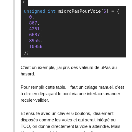
unsigned
int
 microPasPourVoie
[
6
]
=
{
Copier
0
,
867
,
4261
,
6687
,
8955
,
10956
}
;
C’est un exemple, j’ai pris des valeurs de µPas au
hasard.
Pour remplir cette table, il faut un calage manuel, c’est
à dire en déplaçant le pont via une interface avancer-
reculer-valider.
Et ensuite avec un clavier 6 boutons, idéalement
disposés comme les voies et qui serait intégré au
TCO, on donne directement la voie à atteindre. Mais