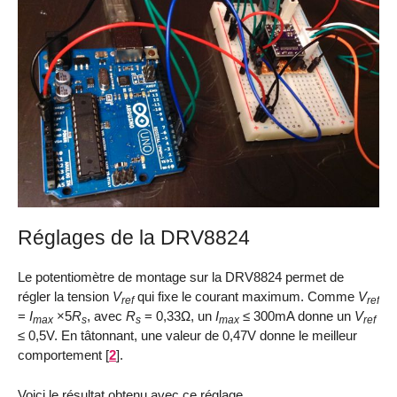
Réglages de la DRV8824
Le potentiomètre de montage sur la DRV8824 permet de
régler la tension
V
qui fixe le courant maximum. Comme
V
ref
ref
=
I
×5
R
, avec
R
= 0,33Ω, un
I
≤ 300mA donne un
V
max
s
s
max
ref
≤ 0,5V. En tâtonnant, une valeur de 0,47V donne le meilleur
comportement
[
2
]
.
Voici le résultat obtenu avec ce réglage.