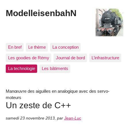
ModelleisenbahN
En bref
Le thème
La conception
Les goodies de Rémy
Journal de bord
L’infrastructure
La technologie
Les bâtiments
Manœuvre des aiguilles en analogique avec des servo-
moteurs
Un zeste de C++
samedi 23 novembre 2013
,
par
Jean-Luc