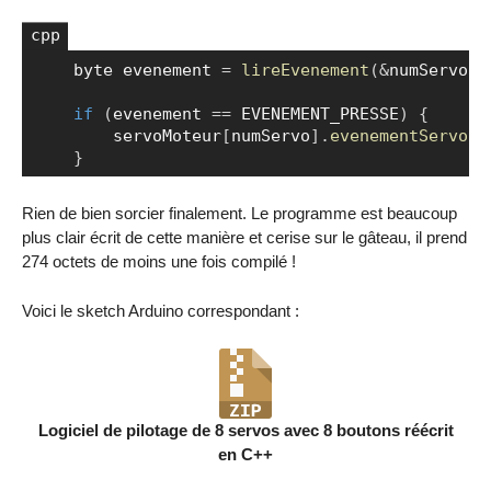
    byte evenement 
=
lireEvenement
(
&
numServo
)
;
Copier
if
(
evenement 
==
 EVENEMENT_PRESSE
)
{
        servoMoteur
[
numServo
]
.
evenementServo
(
)
}
Rien de bien sorcier finalement. Le programme est beaucoup
plus clair écrit de cette manière et cerise sur le gâteau, il prend
274 octets de moins une fois compilé !
Voici le sketch Arduino correspondant :
Logiciel de pilotage de 8 servos avec 8 boutons réécrit
en C++