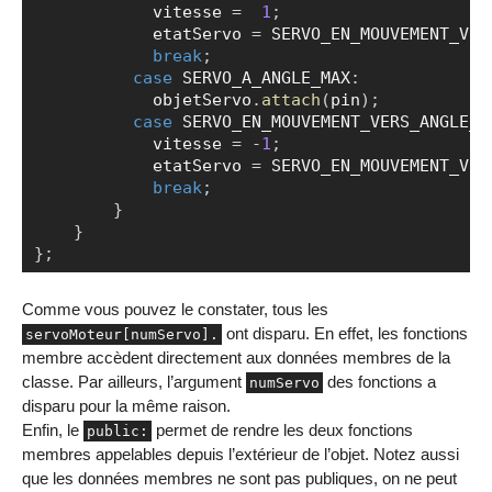
            vitesse 
=
1
;
            etatServo 
=
 SERVO_EN_MOUVEMENT_VER
break
;
case
 SERVO_A_ANGLE_MAX
:
            objetServo
.
attach
(
pin
)
;
case
 SERVO_EN_MOUVEMENT_VERS_ANGLE_M
            vitesse 
=
-
1
;
            etatServo 
=
 SERVO_EN_MOUVEMENT_VER
break
;
}
}
}
;
Comme vous pouvez le constater, tous les
ont disparu. En effet, les fonctions
servoMoteur[numServo].
membre accèdent directement aux données membres de la
classe. Par ailleurs, l’argument
des fonctions a
numServo
disparu pour la même raison.
Enfin, le
permet de rendre les deux fonctions
public:
membres appelables depuis l’extérieur de l’objet. Notez aussi
que les données membres ne sont pas publiques, on ne peut