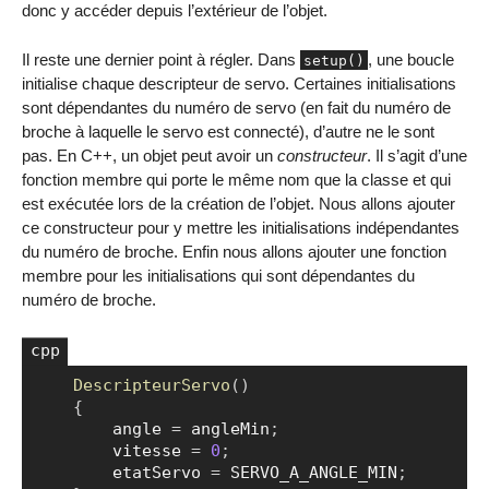
donc y accéder depuis l’extérieur de l’objet.
Il reste une dernier point à régler. Dans
, une boucle
setup()
initialise chaque descripteur de servo. Certaines initialisations
sont dépendantes du numéro de servo (en fait du numéro de
broche à laquelle le servo est connecté), d’autre ne le sont
pas. En C++, un objet peut avoir un
constructeur
. Il s’agit d’une
fonction membre qui porte le même nom que la classe et qui
est exécutée lors de la création de l’objet. Nous allons ajouter
ce constructeur pour y mettre les initialisations indépendantes
du numéro de broche. Enfin nous allons ajouter une fonction
membre pour les initialisations qui sont dépendantes du
numéro de broche.
DescripteurServo
(
)
Copier
{
        angle 
=
 angleMin
;
        vitesse 
=
0
;
        etatServo 
=
 SERVO_A_ANGLE_MIN
;