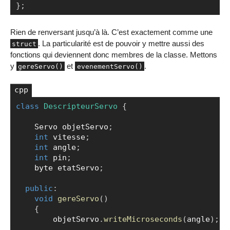
}
;
Rien de renversant jusqu’à là. C’est exactement comme une
. La particularité est de pouvoir y mettre aussi des
struct
fonctions qui deviennent donc membres de la classe. Mettons
y
et
.
gereServo()
evenementServo()
class
DescripteurServo
{
Copier
    Servo objetServo
;
int
 vitesse
;
int
 angle
;
int
 pin
;
    byte etatServo
;
public
:
void
gereServo
(
)
{
        objetServo
.
writeMicroseconds
(
angle
)
;