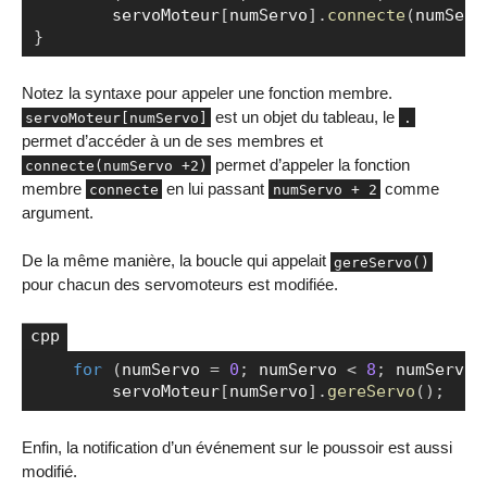
        servoMoteur
[
numServo
]
.
connecte
(
numServ
}
Notez la syntaxe pour appeler une fonction membre.
est un objet du tableau, le
servoMoteur[numServo]
.
permet d’accéder à un de ses membres et
permet d’appeler la fonction
connecte(numServo +2)
membre
en lui passant
comme
connecte
numServo + 2
argument.
De la même manière, la boucle qui appelait
gereServo()
pour chacun des servomoteurs est modifiée.
for
(
numServo 
=
0
;
 numServo 
<
8
;
 numServo
+
Copier
        servoMoteur
[
numServo
]
.
gereServo
(
)
;
Enfin, la notification d’un événement sur le poussoir est aussi
modifié.