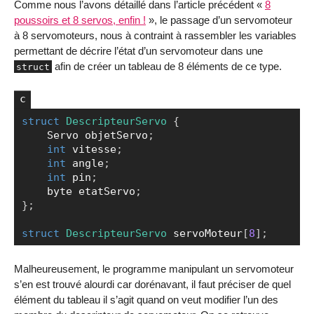
Comme nous l’avons détaillé dans l’article précédent «
8
poussoirs et 8 servos, enfin !
», le passage d’un servomoteur
à 8 servomoteurs, nous à contraint à rassembler les variables
permettant de décrire l’état d’un servomoteur dans une
afin de créer un tableau de 8 éléments de ce type.
struct
struct
DescripteurServo
{
Copier
    Servo objetServo
;
int
 vitesse
;
int
 angle
;
int
 pin
;
    byte etatServo
;
}
;
struct
DescripteurServo
 servoMoteur
[
8
]
;
Malheureusement, le programme manipulant un servomoteur
s’en est trouvé alourdi car dorénavant, il faut préciser de quel
élément du tableau il s’agit quand on veut modifier l’un des