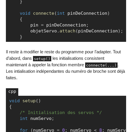
}
void
connecte
(
int
 pinDeConnection
)
{
        pin 
=
 pinDeConnection
;
        objetServo
.
attach
(
pinDeConnection
)
;
}
Il reste à modifier le reste du programme pour l’adapter. Tout
d’abord, dans
les initialisations consistent
setup()
maintenant à appeler la fonction membre
.
connecte(...)
Les intialisation indépendantes du numéro de broche sont déjà
faites.
void
setup
(
)
Copier
{
/* Initialisation des servos */
int
 numServo
;
for
(
numServo 
=
0
;
 numServo 
<
8
;
 numServo
+