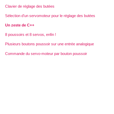
Clavier de réglage des butées
Sélection d’un servomoteur pour le réglage des butées
Un zeste de C++
8 poussoirs et 8 servos, enfin !
Plusieurs boutons poussoir sur une entrée analogique
Commande du servo-moteur par bouton poussoir
Mots-clés
Arduino
2012 - 2026 ModelleisenbahN
Plan du site
|
Se connecter
|
Contact
|
RSS 2.0