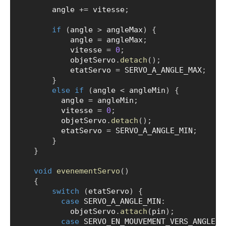
        angle 
+=
 vitesse
;
if
(
angle 
>
 angleMax
)
{
            angle 
=
 angleMax
;
            vitesse 
=
0
;
            objetServo
.
detach
(
)
;
            etatServo 
=
 SERVO_A_ANGLE_MAX
;
}
else
if
(
angle 
<
 angleMin
)
{
          angle 
=
 angleMin
;
          vitesse 
=
0
;
          objetServo
.
detach
(
)
;
          etatServo 
=
 SERVO_A_ANGLE_MIN
;
}
}
void
evenementServo
(
)
{
switch
(
etatServo
)
{
case
 SERVO_A_ANGLE_MIN
:
            objetServo
.
attach
(
pin
)
;
case
 SERVO_EN_MOUVEMENT_VERS_ANGLE_M