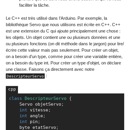
faciliter la tâche.
Le C++ est très utilisé dans l’Arduino. Par exemple, la
bibliothèque Servo que nous utilisons est écrite en C++. C++
est une extension du C qui ajoute principalement une chose :
les objets. Un objet contient une ou plusieurs données et une
ou plusieurs fonctions (on dit méthode dans le jargon) pour lire/
écrire cette valeur mais pas seulement. Pour créer un objet,
on a besoin d’un type, comme pour créer une variable entière,
on a besoin du type int. Pour créer un type d’objet, on déclare
une classe. Faisons ça directement avec notre
:
DescripteurServo
class
DescripteurServo
{
Copier
    Servo objetServo
;
int
 vitesse
;
int
 angle
;
int
 pin
;
    byte etatServo
;