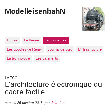
ModelleisenbahN
En bref
Le thème
La conception
Les goodies de Rémy
Journal de bord
L’infrastructure
La technologie
Les bâtiments
Le TCO
L’architecture électronique du
cadre tactile
samedi 26 octobre 2013
,
par
Jean-Luc