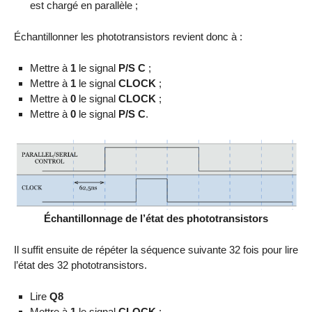
est chargé en parallèle ;
Échantillonner les phototransistors revient donc à :
Mettre à
1
le signal
P/S C
;
Mettre à
1
le signal
CLOCK
;
Mettre à
0
le signal
CLOCK
;
Mettre à
0
le signal
P/S C
.
Échantillonnage de l’état des phototransistors
Il suffit ensuite de répéter la séquence suivante 32 fois pour lire
l’état des 32 phototransistors.
Lire
Q8
Mettre à
1
le signal
CLOCK
;