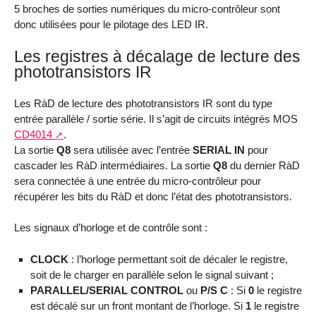
5 broches de sorties numériques du micro-contrôleur sont
donc utilisées pour le pilotage des LED IR.
Les registres à décalage de lecture des
phototransistors IR
Les RàD de lecture des phototransistors IR sont du type
entrée parallèle / sortie série. Il s’agit de circuits intégrés MOS
CD4014
.
La sortie
Q8
sera utilisée avec l’entrée
SERIAL IN
pour
cascader les RàD intermédiaires. La sortie
Q8
du dernier RàD
sera connectée à une entrée du micro-contrôleur pour
récupérer les bits du RàD et donc l’état des phototransistors.
Les signaux d’horloge et de contrôle sont :
CLOCK
: l’horloge permettant soit de décaler le registre,
soit de le charger en parallèle selon le signal suivant ;
PARALLEL/SERIAL CONTROL
ou
P/S C
: Si
0
le registre
est décalé sur un front montant de l’horloge. Si
1
le registre