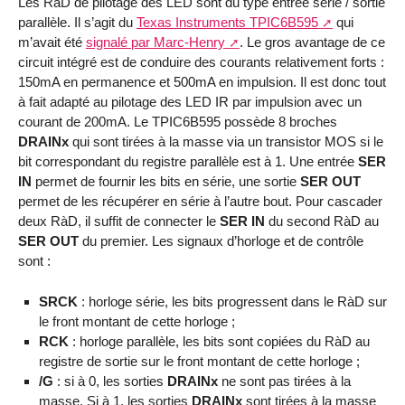
Les RàD de pilotage des LED sont du type entrée série / sortie
parallèle. Il s’agit du
Texas Instruments TPIC6B595
qui
m’avait été
signalé par Marc-Henry
. Le gros avantage de ce
circuit intégré est de conduire des courants relativement forts :
150mA en permanence et 500mA en impulsion. Il est donc tout
à fait adapté au pilotage des LED IR par impulsion avec un
courant de 200mA. Le TPIC6B595 possède 8 broches
DRAINx
qui sont tirées à la masse via un transistor MOS si le
bit correspondant du registre parallèle est à 1. Une entrée
SER
IN
permet de fournir les bits en série, une sortie
SER OUT
permet de les récupérer en série à l’autre bout. Pour cascader
deux RàD, il suffit de connecter le
SER IN
du second RàD au
SER OUT
du premier. Les signaux d’horloge et de contrôle
sont :
SRCK
: horloge série, les bits progressent dans le RàD sur
le front montant de cette horloge ;
RCK
: horloge parallèle, les bits sont copiées du RàD au
registre de sortie sur le front montant de cette horloge ;
/G
: si à 0, les sorties
DRAINx
ne sont pas tirées à la
masse. Si à 1, les sorties
DRAINx
sont tirées à la masse