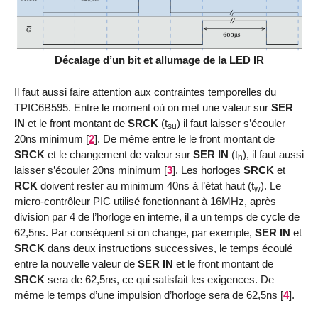
Décalage d’un bit et allumage de la LED IR
Il faut aussi faire attention aux contraintes temporelles du
TPIC6B595. Entre le moment où on met une valeur sur
SER
IN
et le front montant de
SRCK
(t
) il faut laisser s’écouler
su
20ns minimum
[
2
]
. De même entre le le front montant de
SRCK
et le changement de valeur sur
SER IN
(t
), il faut aussi
h
laisser s’écouler 20ns minimum
[
3
]
. Les horloges
SRCK
et
RCK
doivent rester au minimum 40ns à l’état haut (t
). Le
w
micro-contrôleur PIC utilisé fonctionnant à 16MHz, après
division par 4 de l’horloge en interne, il a un temps de cycle de
62,5ns. Par conséquent si on change, par exemple,
SER IN
et
SRCK
dans deux instructions successives, le temps écoulé
entre la nouvelle valeur de
SER IN
et le front montant de
SRCK
sera de 62,5ns, ce qui satisfait les exigences. De
même le temps d’une impulsion d’horloge sera de 62,5ns
[
4
]
.