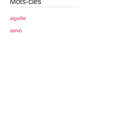
Mots-clés
aiguille
servo