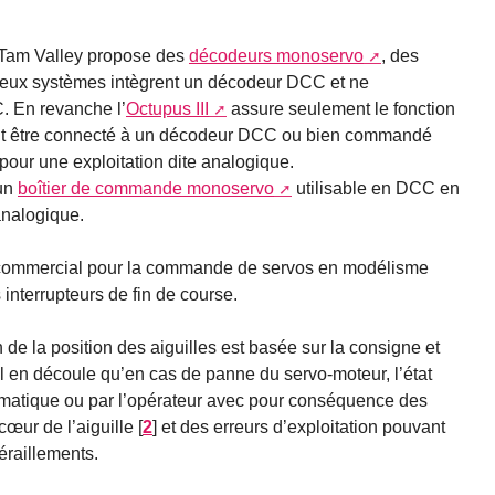
 Tam Valley propose des
décodeurs monoservo
, des
deux systèmes intègrent un décodeur DCC et ne
. En revanche l’
Octupus III
assure seulement le fonction
peut être connecté à un décodeur DCC ou bien commandé
pour une exploitation dite analogique.
 un
boîtier de commande monoservo
utilisable en DCC en
analogique.
 commercial pour la commande de servos en modélisme
s interrupteurs de fin de course.
 de la position des aiguilles est basée sur la consigne et
 Il en découle qu’en cas de panne du servo-moteur, l’état
nformatique ou par l’opérateur avec pour conséquence des
cœur de l’aiguille
[
2
]
et des erreurs d’exploitation pouvant
éraillements.