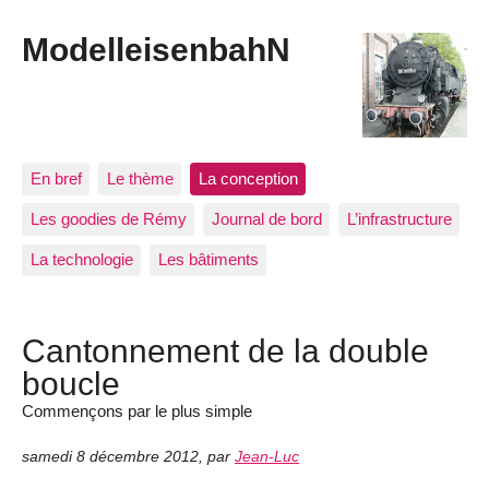
ModelleisenbahN
En bref
Le thème
La conception
Les goodies de Rémy
Journal de bord
L’infrastructure
La technologie
Les bâtiments
Cantonnement de la double
boucle
Commençons par le plus simple
samedi 8 décembre 2012
,
par
Jean-Luc