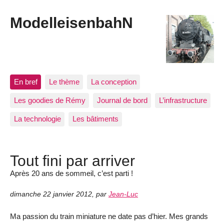
ModelleisenbahN
En bref
Le thème
La conception
Les goodies de Rémy
Journal de bord
L’infrastructure
La technologie
Les bâtiments
Tout fini par arriver
Après 20 ans de sommeil, c’est parti !
dimanche 22 janvier 2012
,
par
Jean-Luc
Ma passion du train miniature ne date pas d’hier. Mes grands