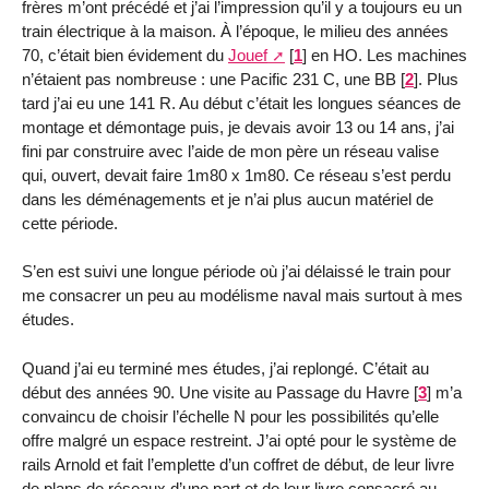
frères m’ont précédé et j’ai l’impression qu’il y a toujours eu un
train électrique à la maison. À l’époque, le milieu des années
70, c’était bien évidement du
Jouef
[
1
]
en HO. Les machines
n’étaient pas nombreuse : une Pacific 231 C, une BB
[
2
]
. Plus
tard j’ai eu une 141 R. Au début c’était les longues séances de
montage et démontage puis, je devais avoir 13 ou 14 ans, j’ai
fini par construire avec l’aide de mon père un réseau valise
qui, ouvert, devait faire 1m80 x 1m80. Ce réseau s’est perdu
dans les déménagements et je n’ai plus aucun matériel de
cette période.
S’en est suivi une longue période où j’ai délaissé le train pour
me consacrer un peu au modélisme naval mais surtout à mes
études.
Quand j’ai eu terminé mes études, j’ai replongé. C’était au
début des années 90. Une visite au Passage du Havre
[
3
]
m’a
convaincu de choisir l’échelle N pour les possibilités qu’elle
offre malgré un espace restreint. J’ai opté pour le système de
rails Arnold et fait l’emplette d’un coffret de début, de leur livre
de plans de réseaux d’une part et de leur livre consacré au